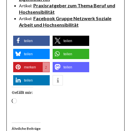
Praxisratgeber zum Thema Beruf und
Artikel:
Hochsensibilität
Facebook Gruppe Netzwerk Soziale
Artikel:
Arbeit und Hochsensibilität
teilen
teilen
teilen
teilen
merken
teilen
2
teilen
Gefällt mir:
Wird
geladen …
Ähnliche Beiträge