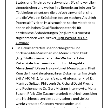
Status und Titeln zu verschwenden. Sie sind vor allem
sinngetrieben und wollen ihre Energie am liebsten für
Tätigkeiten einsetzen, die ethisch einwandfrei sind
und die Welt ein Stückchen besser machen. Als „High
Potentials“ gelten im allgemeinen solche Mitarbeiter,
denen ein hohes Qualifikationspotenzial für
betriebliche Anforderungen (engl.: requirements)
zugesprochen wird. Artikel
High Potenzials ein
Gewinn?
Ein Dokumentarfilm über hochbegabte und
hochsensible Menschen von Mona Suzann Pfeil:
„
HighSkills – verschenkt die Wirtschaft die
Potenziale hochsensibler und hochbegabter
Menschen?
“ Dieser Frage widmet Mona Suzann Pfeil,
Künstlerin und Beraterin, ihren Dokumentarfilm „High
Skills“ (40 Min.), für den sie u. a. Hirnforscher Prof. Dr.
Manfred Spitzer, Philosoph Dr. Richard David Precht
und Rechengenie Dr. Gert Mittring interviewte. Mona
Suzann Pfeil: „Die Zusammenarbeit mit Hochsensiblen
und Hochbegabten bietet ungeahnte und viel zu
wenig genutzte Chancen, voneinander und