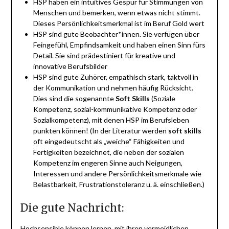
HSP haben ein intuitives Gespür für Stimmungen von
Menschen und bemerken, wenn etwas nicht stimmt.
Dieses Persönlichkeitsmerkmal ist im Beruf Gold wert
HSP sind gute Beobachter*innen. Sie verfügen über
Feingefühl, Empfindsamkeit und haben einen Sinn fürs
Detail. Sie sind prädestiniert für kreative und
innovative Berufsbilder
HSP sind gute Zuhörer, empathisch stark, taktvoll in
der Kommunikation und nehmen häufig Rücksicht.
Dies sind die sogenannte
Soft Skills
(Soziale
Kompetenz, sozial-kommunikative Kompetenz oder
Sozialkompetenz), mit denen HSP im Berufsleben
punkten können! (In der Literatur werden
soft skills
oft eingedeutscht als „weiche“ Fähigkeiten und
Fertigkeiten bezeichnet, die neben der sozialen
Kompetenz im engeren Sinne auch Neigungen,
Interessen und andere Persönlichkeitsmerkmale wie
Belastbarkeit, Frustrationstoleranz u. ä. einschließen.)
Die gute Nachricht:
Hochsensible können lernen, mit ihren vermeidlichen