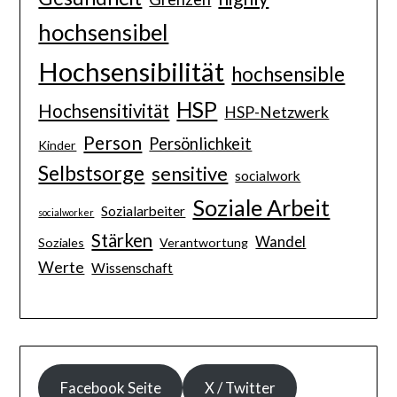
hochsensibel
Hochsensibilität
hochsensible
HSP
Hochsensitivität
HSP-Netzwerk
Person
Persönlichkeit
Kinder
Selbstsorge
sensitive
socialwork
Soziale Arbeit
Sozialarbeiter
socialworker
Stärken
Wandel
Soziales
Verantwortung
Werte
Wissenschaft
Facebook Seite
X / Twitter