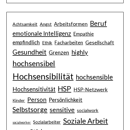
Beruf
Arbeitsformen
Achtsamkeit
Angst
emotionale Intelligenz
Empathie
empfindlich
Gesellschaft
Facharbeiten
Ethik
Gesundheit
highly
Grenzen
hochsensibel
Hochsensibilität
hochsensible
HSP
Hochsensitivität
HSP-Netzwerk
Person
Persönlichkeit
Kinder
Selbstsorge
sensitive
socialwork
Soziale Arbeit
Sozialarbeiter
socialworker