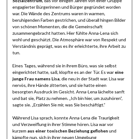
Sozialzentrum
, das vor einigen Jahren von einer Gruppe
engagierter Bürgerinnen und Bürger gegründet worden
war. Die Wände des Zentrums waren in warmen,
beruhigenden Farben gestrichen, und überall hingen Bilder
von schönen Momenten, die die Gemeinschaft
zusammengebracht hatten. Hier fühlte Anna-Lena sich
wohl und geschätzt. Die Atmosphäre war von Respekt und
Verständnis geprägt, was es ihr erleichterte, ihre Arbeit zu
tun.
Eines Tages, während sie in ihrem Büro, was sie selbst
eingerichtet hatte, saß, klopfte es an der Tür. Es war
eine
junge Frau namens Lisa
, die neu in der Stadt war. Lisa war
nervös, ihre Hände zitterten, und sie hatte einen
besorgten Ausdruck im Gesicht. Anna-Lena lächelte sanft
und bat sie, Platz zu nehmen. „Ich bin hier, um zuzuhören“,
sagte sie. „Erzählen Sie mir, was Sie beschäftigt.“
Während Lisa sprach, konnte Anna-Lena die Traurigkeit
und Verzweiflung in ihrer Stimme hören. Lisa war vor
kurzem
aus einer toxischen Beziehung geflohen
und
kämpfte nun, sich in ihrer neuen Umgebung