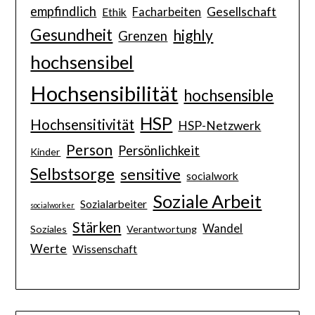
empfindlich
Gesellschaft
Facharbeiten
Ethik
Gesundheit
highly
Grenzen
hochsensibel
Hochsensibilität
hochsensible
HSP
Hochsensitivität
HSP-Netzwerk
Person
Persönlichkeit
Kinder
Selbstsorge
sensitive
socialwork
Soziale Arbeit
Sozialarbeiter
socialworker
Stärken
Wandel
Soziales
Verantwortung
Werte
Wissenschaft