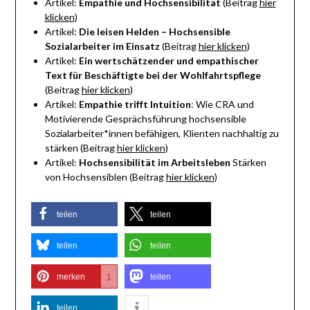
Artikel:
Empathie und Hochsensibilität
(Beitrag
hier
klicken
)
Artikel:
Die leisen Helden – Hochsensible
Sozialarbeiter im Einsatz
(Beitrag
hier klicken
)
Artikel:
Ein wertschätzender und empathischer
Text für Beschäftigte bei der Wohlfahrtspflege
(Beitrag
hier klicken
)
Artikel:
Empathie trifft Intuition
: Wie CRA und
Motivierende Gesprächsführung hochsensible
Sozialarbeiter*innen befähigen, Klienten nachhaltig zu
stärken (Beitrag
hier klicken
)
Artikel:
Hochsensibilität im Arbeitsleben
Stärken
von Hochsensiblen (Beitrag
hier klicken
)
teilen
teilen
teilen
teilen
merken
teilen
1
teilen