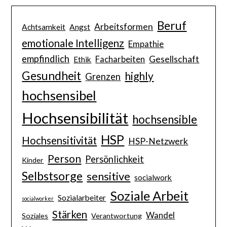
Beruf
Arbeitsformen
Achtsamkeit
Angst
emotionale Intelligenz
Empathie
empfindlich
Gesellschaft
Facharbeiten
Ethik
Gesundheit
highly
Grenzen
hochsensibel
Hochsensibilität
hochsensible
HSP
Hochsensitivität
HSP-Netzwerk
Person
Persönlichkeit
Kinder
Selbstsorge
sensitive
socialwork
Soziale Arbeit
Sozialarbeiter
socialworker
Stärken
Wandel
Soziales
Verantwortung