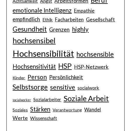
Arbeitsformen
Achtsamkeit
Angst
emotionale Intelligenz
Empathie
empfindlich
Gesellschaft
Facharbeiten
Ethik
Gesundheit
highly
Grenzen
hochsensibel
Hochsensibilität
hochsensible
HSP
Hochsensitivität
HSP-Netzwerk
Person
Persönlichkeit
Kinder
Selbstsorge
sensitive
socialwork
Soziale Arbeit
Sozialarbeiter
socialworker
Stärken
Wandel
Soziales
Verantwortung
Werte
Wissenschaft