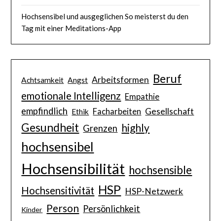
Hochsensibel und ausgeglichen So meisterst du den
Tag mit einer Meditations-App
Beruf
Arbeitsformen
Achtsamkeit
Angst
emotionale Intelligenz
Empathie
empfindlich
Gesellschaft
Facharbeiten
Ethik
Gesundheit
highly
Grenzen
hochsensibel
Hochsensibilität
hochsensible
HSP
Hochsensitivität
HSP-Netzwerk
Person
Persönlichkeit
Kinder